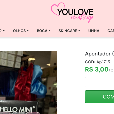
O
OLHOS
BOCA
SKINCARE
UNHA
CA
Apontador (
COD: Ap1715
R$ 3,00
/p
COM