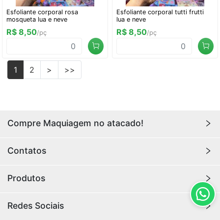
Esfoliante corporal rosa
Esfoliante corporal tutti frutti
mosqueta lua e neve
lua e neve
R$ 8,50
R$ 8,50
/pç
/pç
1
2
>
>>
Compre Maquiagem no atacado!
Encontre aqui maquiagens para revenda no
atacado
Contatos
com os melhores preços. Acesse a loja da
Youlove
Makeup
e compre online agora!
Youlovemakeup341@gmail.com
Produtos
Rua Hannemann, 415, Loja 49, Canindé, São Paulo 
ATACADO BOX
- SP, 03031-040
Redes Sociais
Paleta