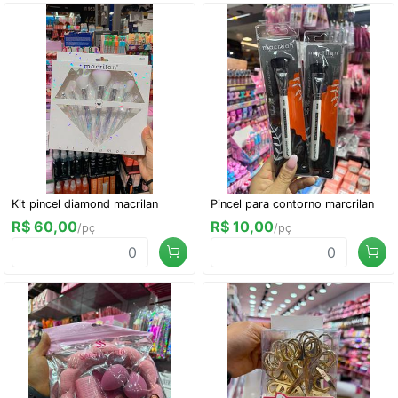
Kit pincel diamond macrilan
Pincel para contorno marcrilan
R$ 60,00
R$ 10,00
/pç
/pç