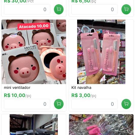
R$ 30,00
R$ 6,50
/Pct
/pç
mini ventilador
Kit navalha
R$ 10,00
R$ 3,00
/pç
/pç