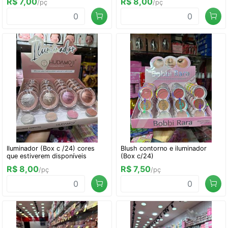
R$ 7,00
R$ 8,00
/pç
/pç
Iluminador (Box c /24) cores
Blush contorno e iluminador
que estiverem disponíveis
(Box c/24)
R$ 8,00
R$ 7,50
/pç
/pç