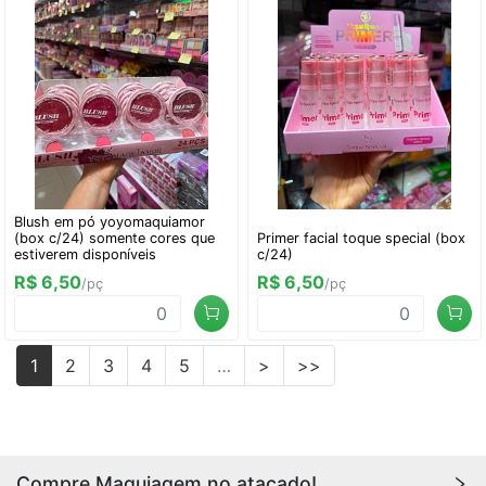
Blush em pó yoyomaquiamor
(box c/24) somente cores que
Primer facial toque special (box
estiverem disponíveis
c/24)
R$ 6,50
R$ 6,50
/pç
/pç
1
2
3
4
5
…
>
>>
Compre Maquiagem no atacado!