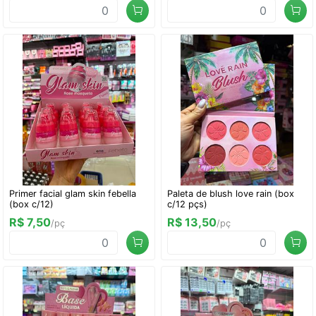
Primer facial glam skin febella
Paleta de blush love rain (box
(box c/12)
c/12 pçs)
R$ 7,50
R$ 13,50
/pç
/pç