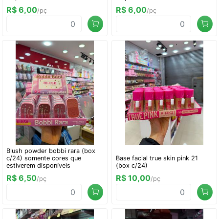
R$ 6,00
R$ 6,00
/pç
/pç
Blush powder bobbi rara (box
c/24) somente cores que
Base facial true skin pink 21
estiverem disponíveis
(box c/24)
R$ 6,50
R$ 10,00
/pç
/pç