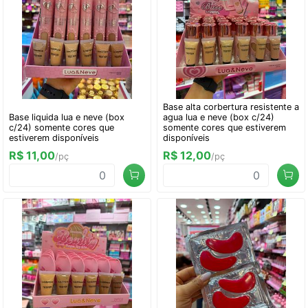
Base alta corbertura resistente a
Base liquida lua e neve (box
agua lua e neve (box c/24)
c/24) somente cores que
somente cores que estiverem
estiverem disponíveis
disponíveis
R$ 11,00
R$ 12,00
/pç
/pç