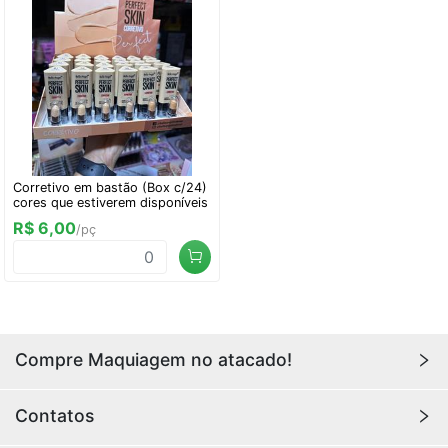
Corretivo em bastão (Box c/24)
cores que estiverem disponíveis
R$ 6,00
/pç
Compre Maquiagem no atacado!
Encontre aqui maquiagens para revenda no
atacado
Contatos
com os melhores preços. Acesse a loja da
Youlove