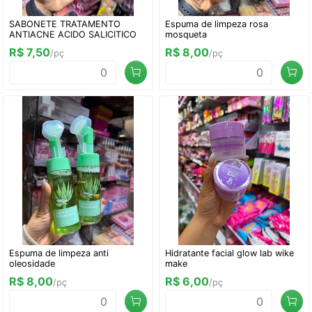
SABONETE TRATAMENTO
Espuma de limpeza rosa
ANTIACNE ACIDO SALICITICO
mosqueta
R$ 7,50
R$ 8,00
/pç
/pç
Espuma de limpeza anti
Hidratante facial glow lab wike
oleosidade
make
R$ 8,00
R$ 6,00
/pç
/pç