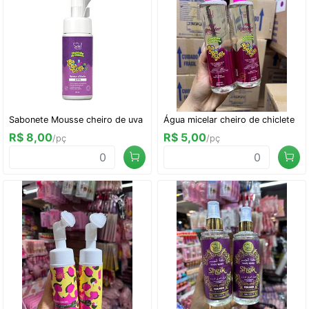
Sabonete Mousse cheiro de uva
Água micelar cheiro de chiclete
R$ 8,00
R$ 5,00
/pç
/pç