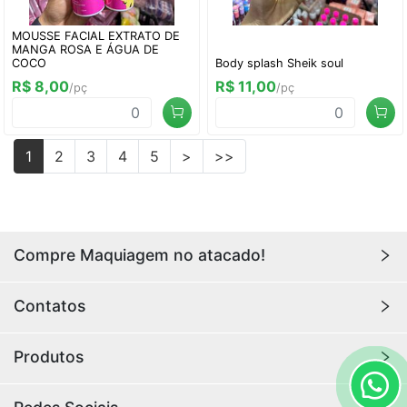
MOUSSE FACIAL EXTRATO DE
MANGA ROSA E ÁGUA DE
COCO
Body splash Sheik soul
R$ 8,00
R$ 11,00
/pç
/pç
1
2
3
4
5
>
>>
Compre Maquiagem no atacado!
Encontre aqui maquiagens para revenda no
atacado
Contatos
com os melhores preços. Acesse a loja da
Youlove
Makeup
e compre online agora!
Youlovemakeup341@gmail.com
Produtos
Rua Hannemann, 415, Loja 49, Canindé, São Paulo 
ATACADO BOX
- SP, 03031-040