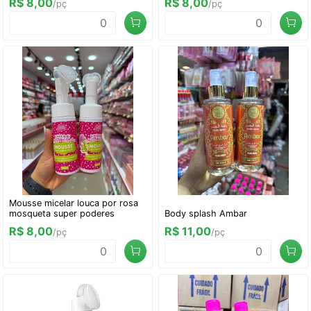
R$ 8,00
R$ 8,00
/pç
/pç
Mousse micelar louca por rosa
mosqueta super poderes
Body splash Ambar
R$ 8,00
R$ 11,00
/pç
/pç