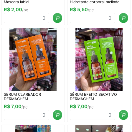
Mascara labial
Hidratante corporal melinda
R$ 2,00
R$ 5,50
/pç
/pç
SERUM CLAREADOR
SÉRUM EFEITO SECATIVO
DERMACHEM
DERMACHEM
R$ 7,00
R$ 7,00
/pç
/pç