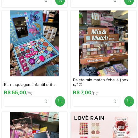
Paleta mix match febella (box
Kit maquiagem infantil stitc
c/12)
R$ 55,00
R$ 7,00
/pç
/pç