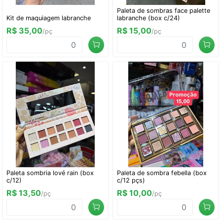
Paleta de sombras face palette
Kit de maquiagem labranche
labranche (box c/24)
R$ 35,00
R$ 15,00
/pç
/pç
Paleta sombria lové rain (box
Paleta de sombra febella (box
c/12)
c/12 pçs)
R$ 13,50
R$ 10,00
/pç
/pç