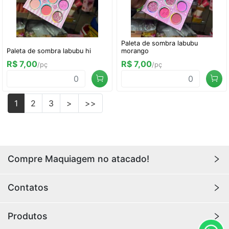
Paleta de sombra labubu
Paleta de sombra labubu hi
morango
R$ 7,00
R$ 7,00
/pç
/pç
1
2
3
>
>>
Compre Maquiagem no atacado!
Encontre aqui maquiagens para revenda no
atacado
Contatos
com os melhores preços. Acesse a loja da
Youlove
Makeup
e compre online agora!
Youlovemakeup341@gmail.com
Produtos
Rua Hannemann, 415, Loja 49, Canindé, São Paulo 