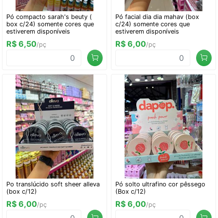
Pó compacto sarah's beuty (
Pó facial dia dia mahav (box
box c/24) somente cores que
c/24) somente cores que
estiverem disponíveis
estiverem disponíveis
R$ 6,50
R$ 6,00
/pç
/pç
Po translúcido soft sheer alleva
Pó solto ultrafino cor pêssego
(box c/12)
(Box c/12)
R$ 6,00
R$ 6,00
/pç
/pç