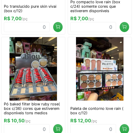
Po compacto love rain (box
Po translucido pure skin vivai
c/24) somente cores que
(box c/12)
estiverem disponíveis
R$ 7,00
R$ 7,00
/pç
/pç
Pó baked filter blow ruby rose(
box c/36) cores que estiverem
Paleta de contorno love rain (
disponíveis tons medios
box c/12)
R$ 10,50
R$ 12,00
/pç
/pç