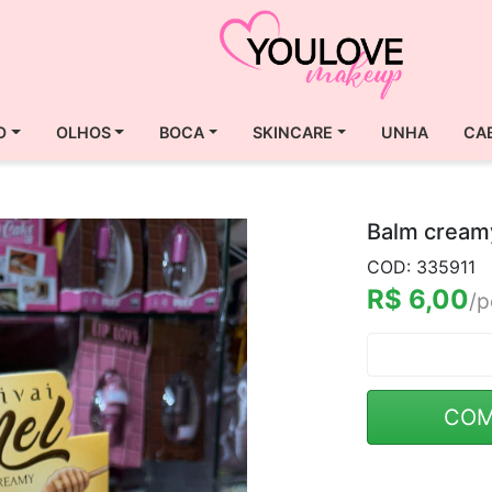
O
OLHOS
BOCA
SKINCARE
UNHA
CA
Balm creamy
COD: 335911
R$ 6,00
/p
COM