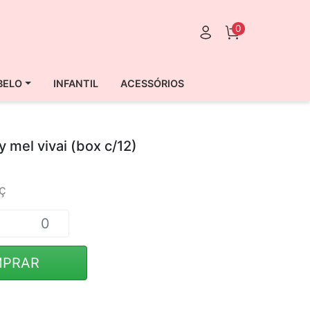
0
BELO
INFANTIL
ACESSÓRIOS
 mel vivai (box c/12)
ç
PRAR