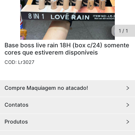
1
/
1
Base boss live rain 18H (box c/24) somente
cores que estiverem disponíveis
COD: Lr3027
Compre Maquiagem no atacado!
Encontre aqui maquiagens para revenda no
atacado
Contatos
com os melhores preços. Acesse a loja da
Youlove
Makeup
e compre online agora!
Youlovemakeup341@gmail.com
Produtos
Rua Hannemann, 415, Loja 49, Canindé, São Paulo 
ATACADO BOX