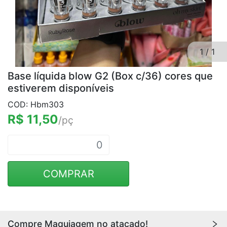
1
/
1
Base líquida blow G2 (Box c/36) cores que
estiverem disponíveis
COD: Hbm303
R$ 11,50
/pç
COMPRAR
Compre Maquiagem no atacado!