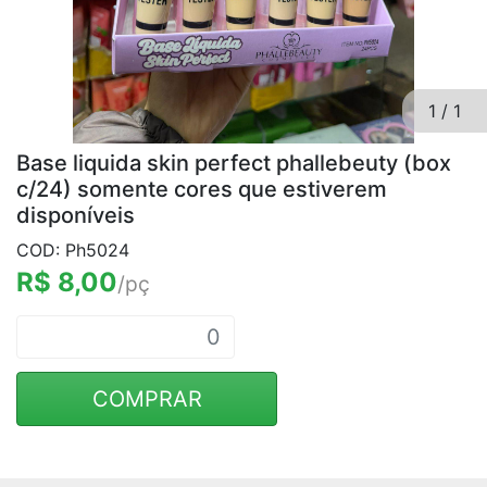
1
/
1
Base liquida skin perfect phallebeuty (box
c/24) somente cores que estiverem
disponíveis
COD: Ph5024
R$ 8,00
/pç
COMPRAR