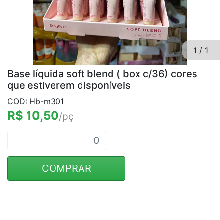
1
/
1
Base líquida soft blend ( box c/36) cores
que estiverem disponíveis
COD: Hb-m301
R$ 10,50
/pç
COMPRAR