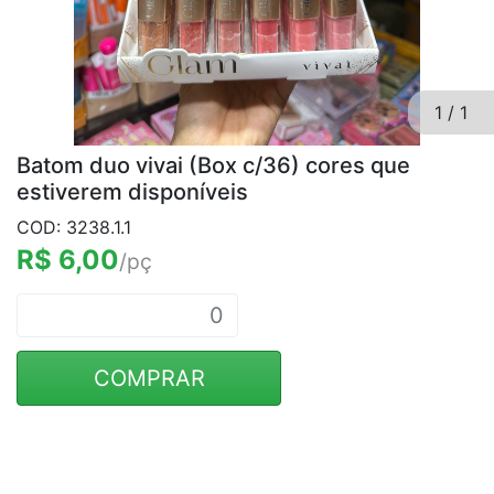
1
/
1
Batom duo vivai (Box c/36) cores que
estiverem disponíveis
COD: 3238.1.1
R$ 6,00
/pç
COMPRAR