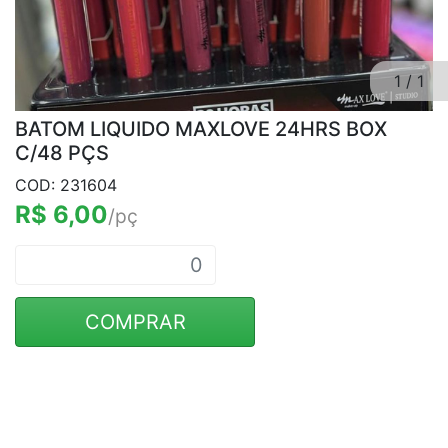
1
/
1
BATOM LIQUIDO MAXLOVE 24HRS BOX
C/48 PÇS
COD: 231604
R$ 6,00
/pç
COMPRAR