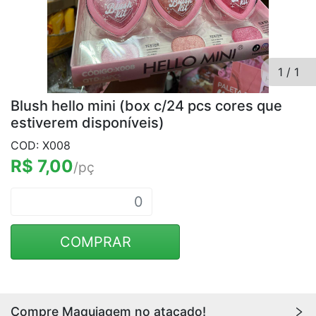
1
/
1
Blush hello mini (box c/24 pcs cores que
estiverem disponíveis)
COD: X008
R$ 7,00
/pç
COMPRAR
Compre Maquiagem no atacado!