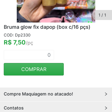
1
/
1
Bruma glow fix dapop (box c/16 pçs)
COD: Dp2330
R$ 7,50
/pç
COMPRAR
Compre Maquiagem no atacado!
Encontre aqui maquiagens para revenda no
atacado
Contatos
com os melhores preços. Acesse a loja da
Youlove