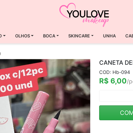
O
OLHOS
BOCA
SKINCARE
UNHA
CA
)
CANETA DEL
COD: Hb-094
R$ 6,00
/p
COM