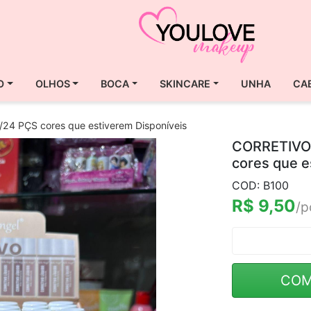
O
OLHOS
BOCA
SKINCARE
UNHA
CA
4 PÇS cores que estiverem Disponíveis
CORRETIVO 
cores que e
COD: B100
R$ 9,50
/p
COM