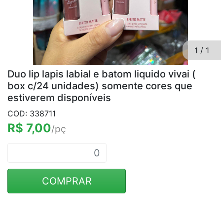
1
/
1
Duo lip lapis labial e batom liquido vivai (
box c/24 unidades) somente cores que
estiverem disponíveis
COD: 338711
R$ 7,00
/pç
COMPRAR