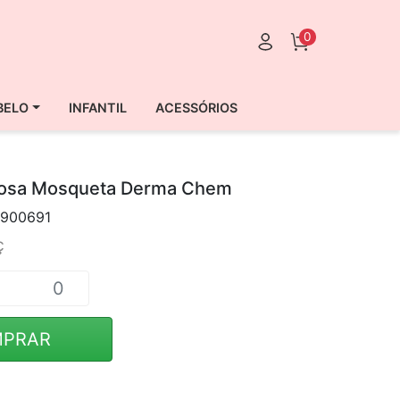
0
BELO
INFANTIL
ACESSÓRIOS
osa Mosqueta Derma Chem
900691
ç
PRAR