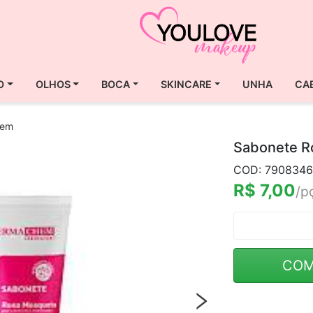
O
OLHOS
BOCA
SKINCARE
UNHA
CA
hem
Sabonete R
COD: 7908346
R$ 7,00
/p
COM