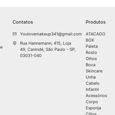
Contatos
Produtos
Youlovemakeup341@gmail.com
ATACADO
BOX
Rua Hannemann, 415, Loja 
Paleta
se
49, Canindé, São Paulo - SP, 
Rosto
03031-040
Olhos
Boca
Skincare
Unha
Cabelo
Infantil
Acessórios
Corpo
Esponja
Cílios