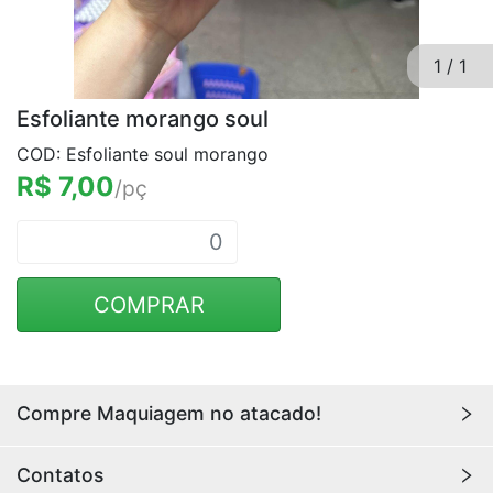
1
/
1
Esfoliante morango soul
COD: Esfoliante soul morango
R$ 7,00
/pç
COMPRAR
Compre Maquiagem no atacado!
Encontre aqui maquiagens para revenda no
atacado
Contatos
com os melhores preços. Acesse a loja da
Youlove