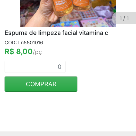
1
/
1
Espuma de limpeza facial vitamina c
COD: Ln5501016
R$ 8,00
/pç
COMPRAR