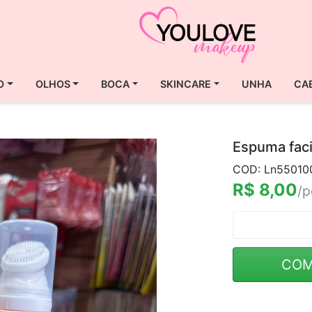
O
OLHOS
BOCA
SKINCARE
UNHA
CA
Espuma faci
COD: Ln55010
R$ 8,00
/p
COM