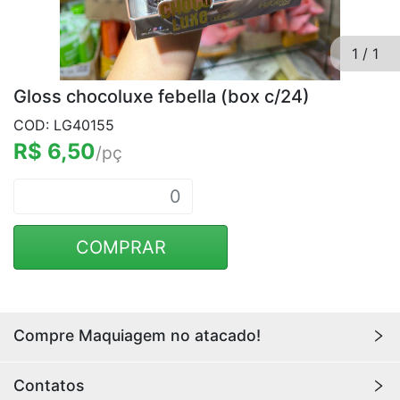
1
/
1
Gloss chocoluxe febella (box c/24)
COD: LG40155
R$ 6,50
/pç
COMPRAR
Compre Maquiagem no atacado!
Encontre aqui maquiagens para revenda no
atacado
Contatos
com os melhores preços. Acesse a loja da
Youlove