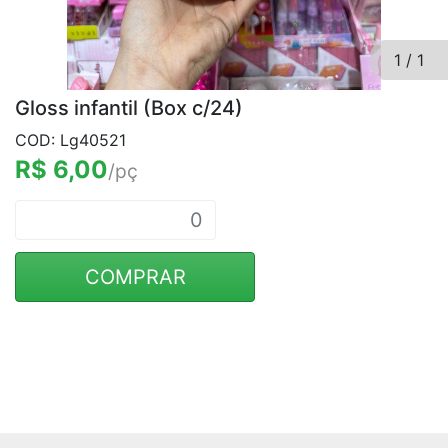
1
/
1
Gloss infantil (Box c/24)
COD: Lg40521
R$ 6,00
/pç
COMPRAR