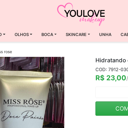
O
OLHOS
BOCA
SKINCARE
UNHA
CA
ss rose
Hidratando 
COD: 7912-03
R$ 23,00
COM