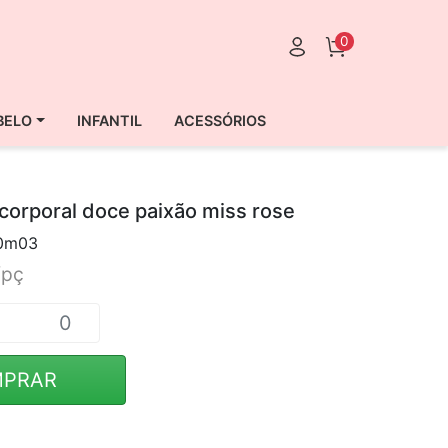
0
BELO
INFANTIL
ACESSÓRIOS
corporal doce paixão miss rose
0m03
/pç
PRAR