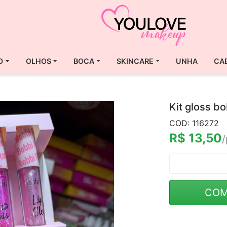
O
OLHOS
BOCA
SKINCARE
UNHA
CA
Kit gloss bo
COD: 116272
R$ 13,50
/
COM