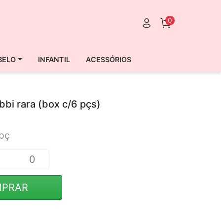
0
BELO
INFANTIL
ACESSÓRIOS
bbi rara (box c/6 pçs)
pç
PRAR