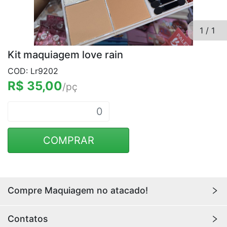
1
/
1
Kit maquiagem love rain
COD: Lr9202
R$ 35,00
/pç
COMPRAR
Compre Maquiagem no atacado!
Encontre aqui maquiagens para revenda no
atacado
Contatos
com os melhores preços. Acesse a loja da
Youlove