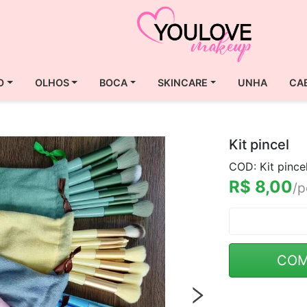
O
OLHOS
BOCA
SKINCARE
UNHA
CA
Kit pincel
COD: Kit pince
R$ 8,00
/p
COM