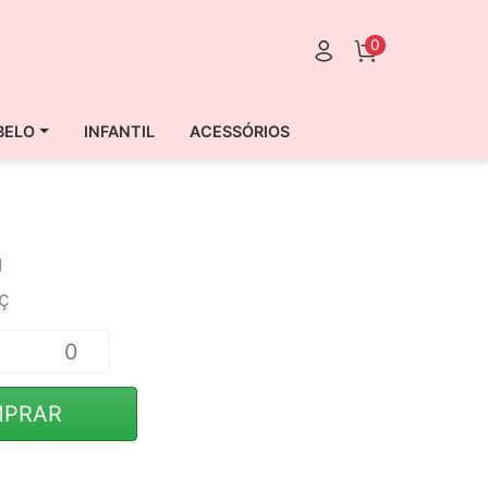
0
BELO
INFANTIL
ACESSÓRIOS
l
ç
PRAR