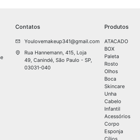
Contatos
Produtos
Youlovemakeup341@gmail.com
ATACADO
BOX
Rua Hannemann, 415, Loja 
Paleta
se
49, Canindé, São Paulo - SP, 
Rosto
03031-040
Olhos
Boca
Skincare
Unha
Cabelo
Infantil
Acessórios
Corpo
Esponja
Cílios