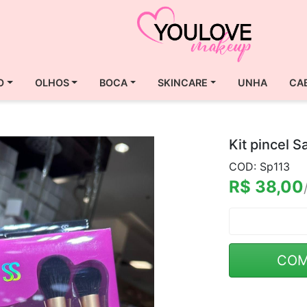
O
OLHOS
BOCA
SKINCARE
UNHA
CA
Kit pincel S
COD: Sp113
R$ 38,00
COM