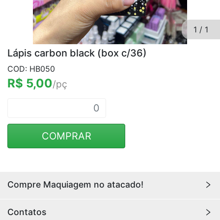
1
/
1
Lápis carbon black (box c/36)
COD: HB050
R$ 5,00
/pç
COMPRAR
Compre Maquiagem no atacado!
Encontre aqui maquiagens para revenda no
atacado
Contatos
com os melhores preços. Acesse a loja da
Youlove