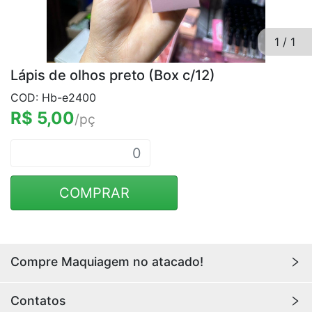
1
/
1
Lápis de olhos preto (Box c/12)
COD: Hb-e2400
R$ 5,00
/pç
COMPRAR
Compre Maquiagem no atacado!
Encontre aqui maquiagens para revenda no
atacado
Contatos
com os melhores preços. Acesse a loja da
Youlove