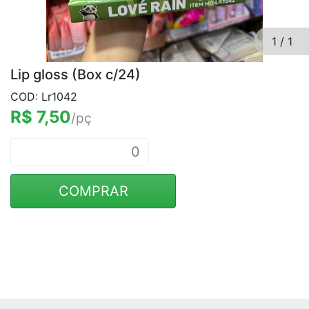
1
/
1
Lip gloss (Box c/24)
COD: Lr1042
R$ 7,50
/pç
COMPRAR