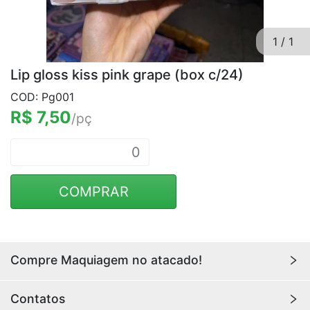
1
/
1
Lip gloss kiss pink grape (box c/24)
COD: Pg001
R$ 7,50
/pç
COMPRAR
Compre Maquiagem no atacado!
Encontre aqui maquiagens para revenda no
atacado
Contatos
com os melhores preços. Acesse a loja da
Youlove