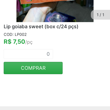
1
/
1
Lip goiaba sweet (box c/24 pçs)
COD: LP002
R$ 7,50
/pç
COMPRAR