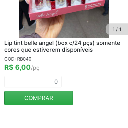
1
/
1
Lip tint belle angel (box c/24 pçs) somente
cores que estiverem disponíveis
COD: RB040
R$ 6,00
/pç
COMPRAR