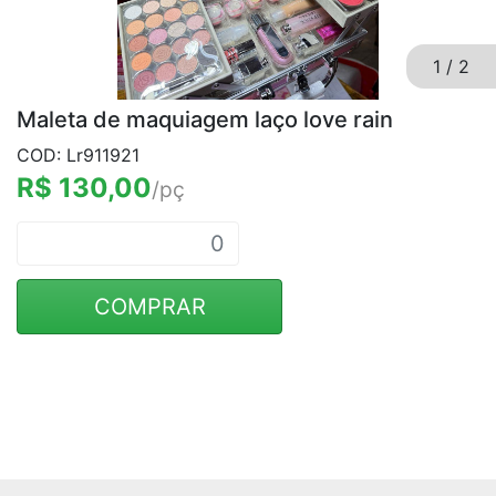
1
/
2
Maleta de maquiagem laço love rain
COD: Lr911921
R$ 130,00
/pç
COMPRAR