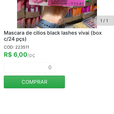
1
/
1
Mascara de cilios black lashes vivai (box
c/24 pçs)
COD: 223511
R$ 6,00
/pç
COMPRAR