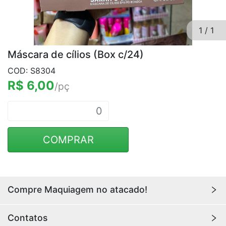
1
/
1
Máscara de cílios (Box c/24)
COD: S8304
R$ 6,00
/pç
COMPRAR
Compre Maquiagem no atacado!
Encontre aqui maquiagens para revenda no
atacado
Contatos
com os melhores preços. Acesse a loja da
Youlove