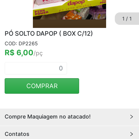
1
/
1
PÓ SOLTO DAPOP ( BOX C/12)
COD: DP2265
R$ 6,00
/pç
COMPRAR
Compre Maquiagem no atacado!
Encontre aqui maquiagens para revenda no
atacado
Contatos
com os melhores preços. Acesse a loja da
Youlove