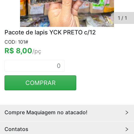
1
/
1
Pacote de lapis YCK PRETO c/12
COD: 101#
R$ 8,00
/pç
COMPRAR
Compre Maquiagem no atacado!
Encontre aqui maquiagens para revenda no
atacado
Contatos
com os melhores preços. Acesse a loja da
Youlove