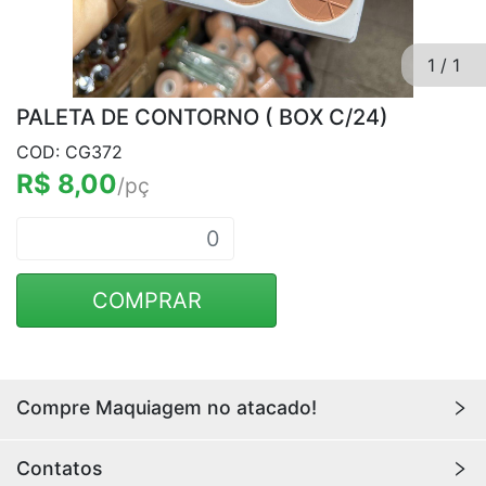
1
/
1
PALETA DE CONTORNO ( BOX C/24)
COD: CG372
R$ 8,00
/pç
COMPRAR
Compre Maquiagem no atacado!
Encontre aqui maquiagens para revenda no
atacado
Contatos
com os melhores preços. Acesse a loja da
Youlove