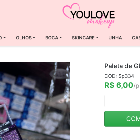
O
OLHOS
BOCA
SKINCARE
UNHA
CA
Paleta de G
COD: Sp334
R$ 6,00
/p
COM