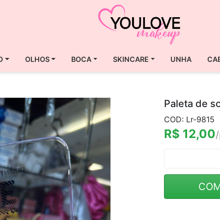
O
OLHOS
BOCA
SKINCARE
UNHA
CA
Paleta de s
COD: Lr-9815
R$ 12,00
COM