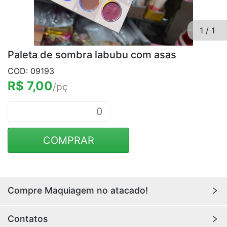
1
/
1
Paleta de sombra labubu com asas
COD: 09193
R$ 7,00
/pç
COMPRAR
Compre Maquiagem no atacado!
Encontre aqui maquiagens para revenda no
atacado
Contatos
com os melhores preços. Acesse a loja da
Youlove