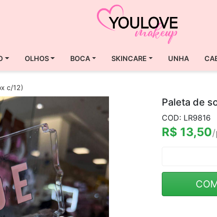
O
OLHOS
BOCA
SKINCARE
UNHA
CA
ox c/12)
Paleta de s
COD: LR9816
R$ 13,50
/
COM