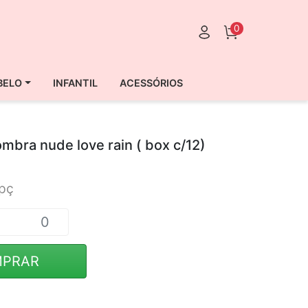
0
BELO
INFANTIL
ACESSÓRIOS
ombra nude love rain ( box c/12)
pç
PRAR