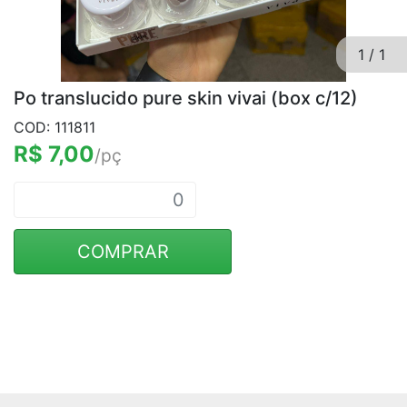
1
/
1
Po translucido pure skin vivai (box c/12)
COD: 111811
R$ 7,00
/pç
COMPRAR