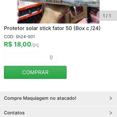
1
/
1
Protetor solar stick fator 50 (Box c /24)
COD: Sh24-001
R$ 18,00
/pç
COMPRAR
Compre Maquiagem no atacado!
Encontre aqui maquiagens para revenda no
atacado
Contatos
com os melhores preços. Acesse a loja da
Youlove