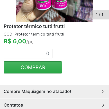
1
/
1
Protetor térmico tutti frutti
COD: Protetor térmico tutti frutti
R$ 6,00
/pç
COMPRAR
Compre Maquiagem no atacado!
Encontre aqui maquiagens para revenda no
atacado
Contatos
com os melhores preços. Acesse a loja da
Youlove